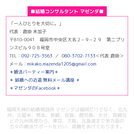
■結婚コンサルタント マゼンダ■
「一人ひとりを大切に。」
代表：倉掛 未加子
〒810-0041 福岡市中央区大名２−９−２９ 第二プリ
ンスビル９０８号室
TEL：
092-725-3563
／
080-3702-7133
＜代表:倉掛＞
メール：
mikako.mazenda1205@gmail.com
＊婚活パーティー案内＊
＊ 結婚への近道 無料メール講座 ＊
＊マゼンダのFacebook＊
福岡天神の結婚相談所 マゼンダは福岡だけでなく、北九
州、久留米、熊本、
長崎、佐賀、鹿児島、大分、宮崎な
どの九州各地から、東京、大阪、北海道まで
多方面の
方々の婚活サポートを行い、成婚をあげております。