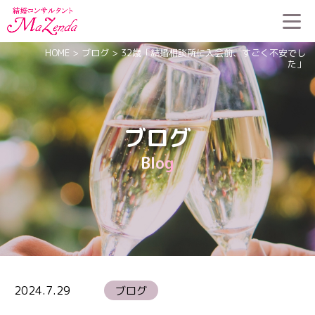
HOME
>
ブログ
>
32歳「結婚相談所に入会前、すごく不安でし
た」
ブログ
Blog
2024.7.29
ブログ