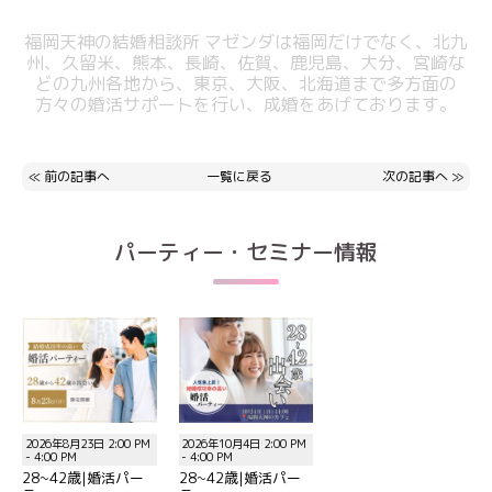
福岡天神の結婚相談所 マゼンダは福岡だけでなく、北九
州、久留米、熊本、
長崎、佐賀、鹿児島、大分、宮崎な
どの九州各地から、東京、大阪、北海道まで
多方面の
方々の婚活サポートを行い、成婚をあげております。
≪
前の記事へ
一覧に戻る
次の記事へ
≫
パーティー・セミナー情報
2026年8月23日 2:00 PM
2026年10月4日 2:00 PM
- 4:00 PM
- 4:00 PM
28~42歳|婚活パー
28~42歳|婚活パー