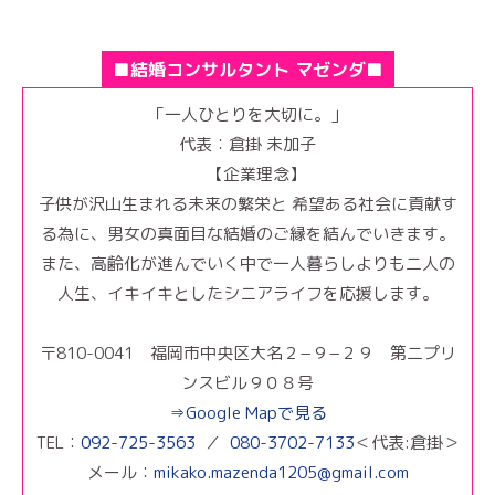
■結婚コンサルタント マゼンダ■
「一人ひとりを大切に。」
代表：倉掛 未加子
【企業理念】
子供が沢山生まれる未来の繁栄と 希望ある社会に貢献す
る為に、男女の真面目な結婚のご縁を結んでいきます。
また、高齢化が進んでいく中で一人暮らしよりも二人の
人生、イキイキとしたシニアライフを応援します。
〒810-0041 福岡市中央区大名２−９−２９ 第二プリ
ンスビル９０８号
⇒Google Mapで見る
TEL：
092-725-3563
／
080-3702-7133
＜代表:倉掛＞
メール：
mikako.mazenda1205@gmail.com