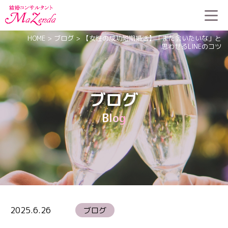
HOME
>
ブログ
>
【女性の成功短期婚活】「また会いたいな」と
思わせるLINEのコツ
ブログ
Blog
2025.6.26
ブログ