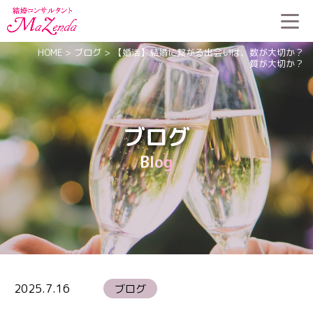
HOME
>
ブログ
>
【婚活】結婚に繋がる出会いは、数が大切か？
質が大切か？
ブログ
Blog
2025.7.16
ブログ