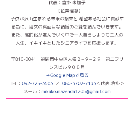
代表：倉掛 未加子
【企業理念】
子供が沢山生まれる未来の繁栄と 希望ある社会に貢献す
る為に、男女の真面目な結婚のご縁を結んでいきます。
また、高齢化が進んでいく中で一人暮らしよりも二人の
人生、イキイキとしたシニアライフを応援します。
〒810-0041 福岡市中央区大名２−９−２９ 第二プリ
ンスビル９０８号
⇒Google Mapで見る
TEL：
092-725-3563
／
080-3702-7133
＜代表:倉掛＞
メール：
mikako.mazenda1205@gmail.com