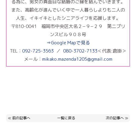
る為に、男女の真面目な結婚のご縁を結んでいきます。
また、高齢化が進んでいく中で一人暮らしよりも二人の
人生、イキイキとしたシニアライフを応援します。
〒810-0041 福岡市中央区大名２−９−２９ 第二プリ
ンスビル９０８号
⇒Google Mapで見る
TEL：
092-725-3563
／
080-3702-7133
＜代表:倉掛＞
メール：
mikako.mazenda1205@gmail.com
≪
前の記事へ
一覧に戻る
次の記事へ
≫