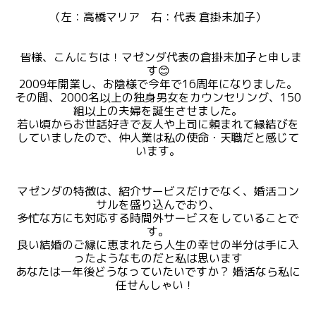
（左：高橋マリア 右：代表 倉掛未加子）
皆様、こんにちは！マゼンダ代表の倉掛未加子と申しま
す😊
2009年開業し、お陰様で今年で16周年になりました。
その間、2000名以上の独身男女をカウンセリング、150
組以上の夫婦を誕生させました。
若い頃からお世話好きで友人や上司に頼まれて縁結びを
していましたので、仲人業は私の使命・天職だと感じて
います。
マゼンダの特徴は、紹介サービスだけでなく、婚活コン
サルを盛り込んでおり、
多忙な方にも対応する時間外サービスをしていることで
す。
良い結婚のご縁に恵まれたら人生の幸せの半分は手に入
ったようなものだと私は思います
あなたは一年後どうなっていたいですか？ 婚活なら私に
任せんしゃい！