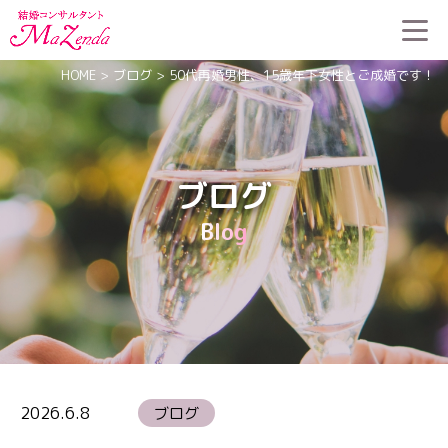
HOME
>
ブログ
>
50代再婚男性、15歳年下女性とご成婚です！
ブログ
Blog
2026.6.8
ブログ