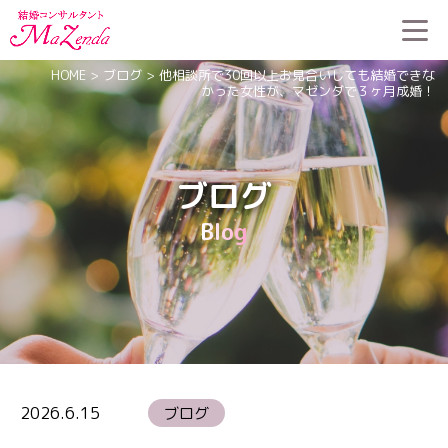
HOME
>
ブログ
>
他相談所で30回以上お見合いしても結婚できな
かった女性が、マゼンダで３ヶ月成婚！
ブログ
Blog
2026.6.15
ブログ