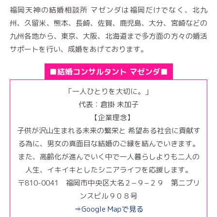
福岡天神の結婚相談所 マゼンダは福岡だけでなく、北九
州、久留米、熊本、長崎、佐賀、鹿児島、大分、宮崎などの
九州各地から、東京、大阪、北海道まで多方面の方々の婚活
サポートを行い、成婚をあげております。
■結婚コンサルタント マゼンダ■
「一人ひとりを大切に。」
代表：倉掛 未加子
【企業理念】
子供が沢山生まれる未来の繁栄と 希望ある社会に貢献す
る為に、男女の真面目な結婚のご縁を結んでいきます。
また、高齢化が進んでいく中で一人暮らしよりも二人の
人生、イキイキとしたシニアライフを応援します。
〒810-0041 福岡市中央区大名２−９−２９ 第二プリ
ンスビル９０８号
⇒Google Mapで見る