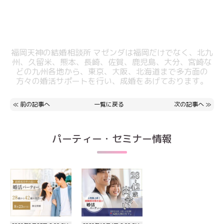
福岡天神の結婚相談所 マゼンダは福岡だけでなく、北九
州、久留米、熊本、
長崎、佐賀、鹿児島、大分、宮崎な
どの九州各地から、東京、大阪、北海道まで
多方面の
方々の婚活サポートを行い、成婚をあげております。
≪
前の記事へ
一覧に戻る
次の記事へ
≫
パーティー・セミナー情報