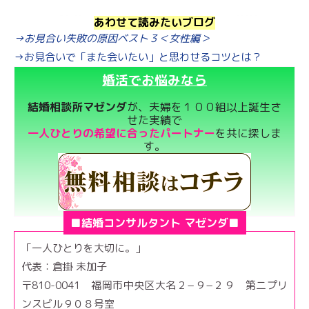
あわせて読みたいブログ
→お見合い失敗の原因ベスト３＜女性編＞
→お見合いで「また会いたい」と思わせるコツとは？
婚活でお悩みなら
結婚相談所マゼンダ
が、夫婦を１００組以上誕生さ
せた実績で
一人ひとりの希望に合ったパートナー
を共に探しま
す。
■結婚コンサルタント マゼンダ■
「一人ひとりを大切に。」
代表：倉掛 未加子
〒810-0041 福岡市中央区大名２−９−２９ 第二プリ
ンスビル９０８号室