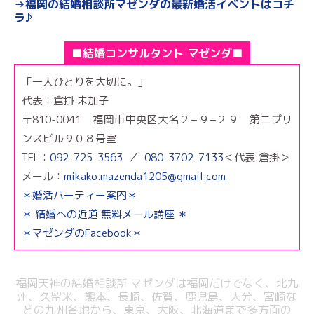
→福岡の結婚相談所マゼンダの最新婚活イベントはコチ
ラ♪
■結婚コンサルタント マゼンダ■
「一人ひとりを大切に。」
代表：倉掛 未加子
〒810-0041 福岡市中央区大名２−９−２９ 第二プリ
ンスビル９０８号室
TEL：
092-725-3563
／
080-3702-7133
＜代表:倉掛＞
メール：
mikako.mazenda1205@gmail.com
＊婚活パーティー案内＊
＊ 結婚への近道 無料メール講座 ＊
＊マゼンダのFacebook＊
福岡天神の結婚相談所 マゼンダは福岡だけでなく、北九
州、久留米、熊本、
長崎、佐賀、鹿児島、大分、宮崎な
どの九州各地から、東京、大阪、北海道まで
多方面の