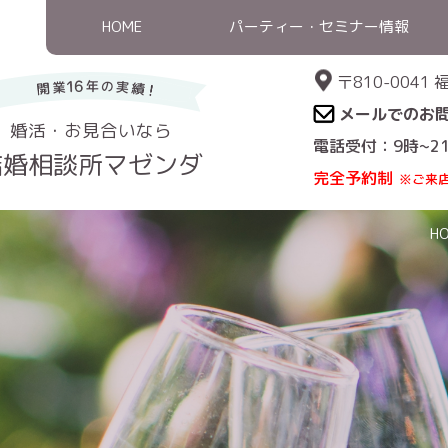
HOME
パーティー・セミナー情報
〒810-004
メールでのお
婚活・お見合いなら
電話受付：9時~2
結婚相談所マゼンダ
完全予約制
※ご来
H