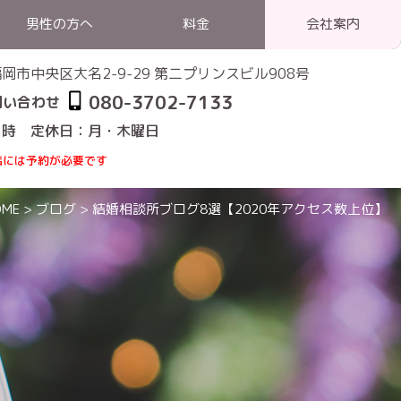
男性の方へ
料金
会社案内
1 福岡市中央区大名2-9-29 第二プリンスビル908号
080-3702-7133
問い合わせ
1時 定休日：月・木曜日
店には予約が必要です
OME
>
ブログ
>
結婚相談所ブログ8選【2020年アクセス数上位】