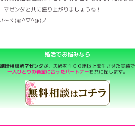
。マゼンダと共に盛り上がりましょうね！
〜ヾ(＠^▽^＠)ノ
婚活でお悩みなら
結婚相談所マゼンダ
が、夫婦を１００組以上誕生させた実績で
一人ひとりの希望に合ったパートナー
を共に探します。